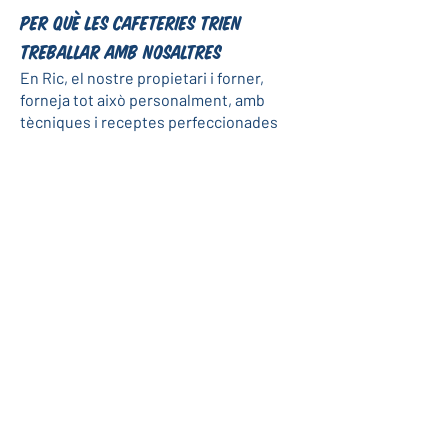
Per què les cafeteries trien
treballar amb nosaltres
En Ric, el nostre propietari i forner,
forneja tot això personalment, amb
tècniques i receptes perfeccionades
amb el temps, no fórmules comercials
per a l'engròs. Això vol dir que els teus
clients reben pastisseria feta des de
zero (coses com autèntics Cinnamon
Rolls elaborats amb massa tangzhong, o
pastís de carbassa genuí per al Dia
d'Acció de Gràcies, encara difícil de
trobar a Barcelona) sense que tu
necessitis muntar el teu propi obrador
de pastisseria per oferir-la.
Cada fornejada s'elabora igual, tant si va
al nostre propi taulell com al teu:
mantega de veritat, espècies de veritat,